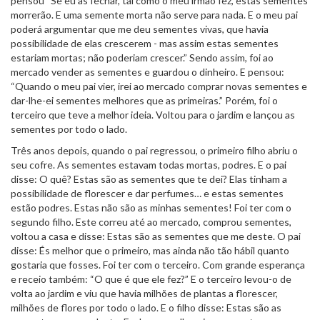
pensou “Se eu as fechar, tal como o meu irmão fez, estas sementes
morrerão. E uma semente morta não serve para nada. E o meu pai
poderá argumentar que me deu sementes vivas, que havia
possibilidade de elas crescerem - mas assim estas sementes
estariam mortas; não poderiam crescer.” Sendo assim, foi ao
mercado vender as sementes e guardou o dinheiro. E pensou:
“Quando o meu pai vier, irei ao mercado comprar novas sementes e
dar-lhe-ei sementes melhores que as primeiras.” Porém, foi o
terceiro que teve a melhor ideia. Voltou para o jardim e lançou as
sementes por todo o lado.
Três anos depois, quando o pai regressou, o primeiro filho abriu o
seu cofre. As sementes estavam todas mortas, podres. E o pai
disse: O quê? Estas são as sementes que te dei? Elas tinham a
possibilidade de florescer e dar perfumes… e estas sementes
estão podres. Estas não são as minhas sementes! Foi ter com o
segundo filho. Este correu até ao mercado, comprou sementes,
voltou a casa e disse: Estas são as sementes que me deste. O pai
disse: És melhor que o primeiro, mas ainda não tão hábil quanto
gostaria que fosses. Foi ter com o terceiro. Com grande esperança
e receio também: “O que é que ele fez?” E o terceiro levou-o de
volta ao jardim e viu que havia milhões de plantas a florescer,
milhões de flores por todo o lado. E o filho disse: Estas são as