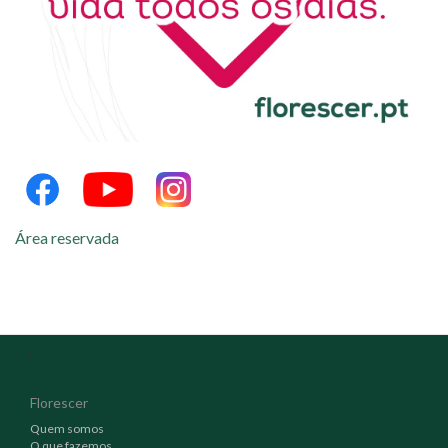
Área reservada
-->
Florescer
Quem somos
O que fazemos