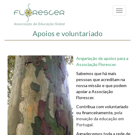
Passar
para
Toggle
o
navigati
conteúdo
principal
Apoios e voluntariado
Anga
riação de apoios para a
Associação Florescer.
Sabemos
que há m
ais
pessoas que acreditam na
nossa missão e que podem
apoiar a Associação
Florescer.
Contribua com voluntariado
ou financeiramente, p
ela
inovação da educação em
Portugal.
Agradecemos toda a rede de