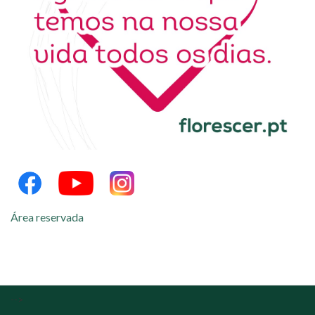
Área reservada
-->