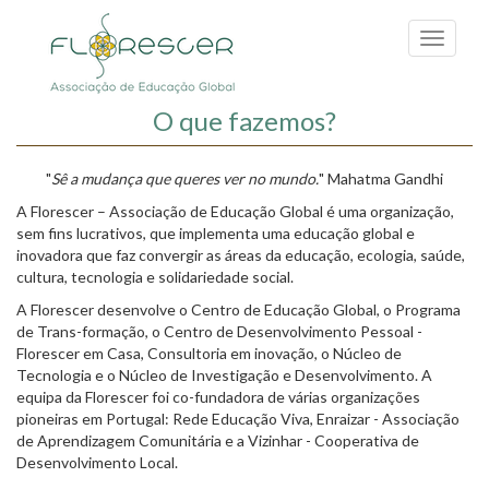
Passar
para
Toggle
o
navigati
conteúdo
principal
O que fazemos?
"
Sê a mudança que queres ver no mundo.
" Mahatma Gandhi
A Florescer – Associação de Educação Global é uma organização,
sem fins lucrativos, que implementa uma educação global e
inovadora que faz convergir as áreas da educação, ecologia, saúde,
cultura, tecnologia e solidariedade social.
A Florescer desenvolve o Centro de Educação Global, o Programa
de Trans-formação,
o Centro de Desenvolvimento Pessoal -
Florescer em Casa, C
onsultoria em inovação, o Núcleo de
Tecnologia e o Núcleo de Investigação e Desenvolvimento. A
equipa da Florescer foi co-fundadora de várias organizações
pioneiras em Portugal: Rede Educação Viva, Enraizar - Associação
de Aprendizagem
Comunitária
e a Vizinhar - Cooperativa de
Desenvolvimento Local.