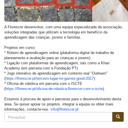
A Florescer desenvolve, com uma equipa especializada da associação,
soluções integradas que utilizam a tecnologia em benefício da
aprendizagem das crianças, jovens e famílias.
Projetos em curso:
* Roteiro de aprendizagem online (plataforma digital de trabalho de
planeamento e avaliação para as crianças e jovens)
* Ligação com plataformas de aprendizagem, tais como a Khan
Academy (em parceria com a Fundação PT)
* Jogo interativo de aprendizagem em contexto real "Outlearn"
(
https://florescer.pt/terceiro-lugar-no-games-good-2017
)
* Oficina de robótica em parceria com o ISCTE
(
https://florescer.pt/oficina-de-robotica-florescer-com-o-iscte
)
Estamos à procura de apoio e parceiras para o desenvolvimento desta
área. Se quiser apoiar os projetos, integrar a equipa ou obter mais
informações, contacte-nos:
info@florescer.pt
Formulário
de
Pesquisar
pesquisa