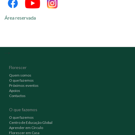
Área reservada
-->
Florescer
Quem somos
O que fazemos
Próximos eventos
Apoios
Contactos
O que fazemos
O que fazemos
Centro de Educação Global
Aprender em Círculo
Florescer em Casa