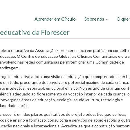
Aprender em Círculo
Sobre nós
O que
 educativo da Florescer
ojeto educativo da Associação Florescer coloca em prática um conceito
ducação. O Centro de Educação Global, as Oficinas Comunitárias e o tr
envolvido nas redes comunitárias permitem criar uma Comunidade de
endizagem.
projeto educativo adota uma visão da educação que compreende o ser 
o um todo, procurando desenvolver o potencial máximo de cada criança,
to intelectual, espiritual, emocional e físico. No sentido de criar um con
lência adequado ao florescimento da vocação interior de cada criança, o
convergir as áreas da educação, ecologia, saúde, cultura, tecnologia e
dariedade social.
scer é um dos pilares qualitativos do projeto educativo que se foca,
os de ensino e formação, consultoria e serviços de apoio escolar a outr
ucação nacionais e internacionais. Acredita-se que a construção harmon