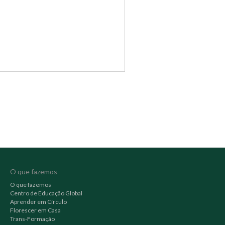
O que fazemos
O que fazemos
Centro de Educação Global
Aprender em Círculo
Florescer em Casa
Trans-Formação