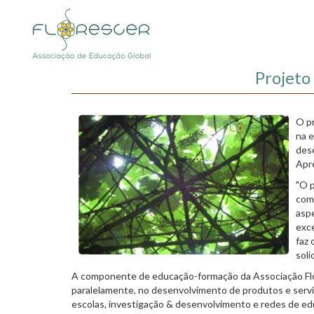
Passar
para
o
conteúdo
principal
Projeto
O pr
na e
des
Apr
"O 
com
aspe
exce
faz 
soli
A componente de educação-formação da Associação Flore
paralelamente, no desenvolvimento de produtos e serviç
escolas, investigação & desenvolvimento e redes de ed