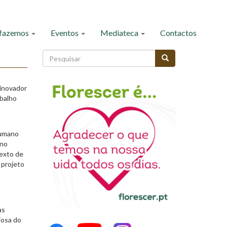
 fazemos
Eventos
Mediateca
Contactos
Formulário
de
Pesquisar
pesquisa
 inovador
abalho
humano
 no
texto de
 projeto
as
iosa do