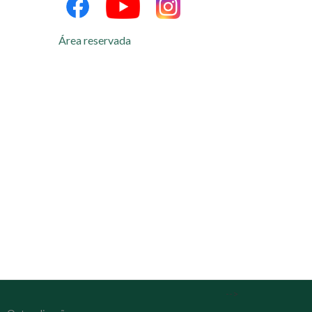
Área reservada
-->