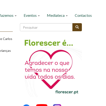
 fazemos
Eventos
Mediateca
Contactos
Formulário
de
Pesquisar
pesquisa
 de
Carlos
crianças