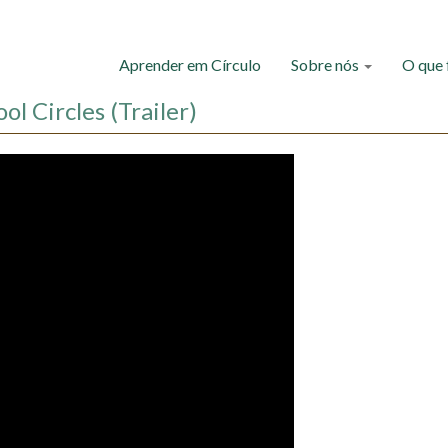
Aprender em Círculo
Sobre nós
O que
ol Circles (Trailer)