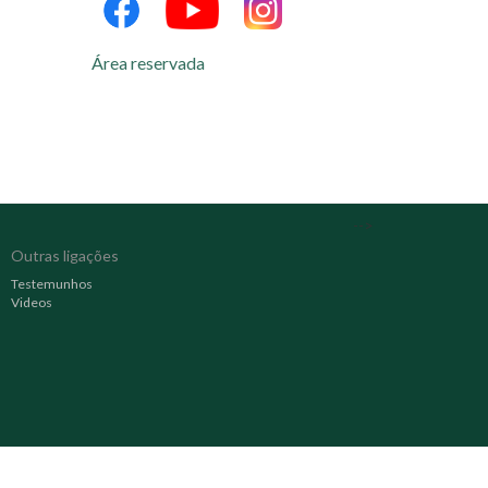
Área reservada
-->
Outras ligações
Testemunhos
Videos