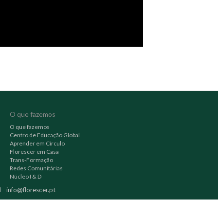
O que fazemos
O que fazemos
Centro de Educação Global
Aprender em Círculo
Florescer em Casa
Trans-Formação
Redes Comunitárias
Núcleo I & D
l -
info@florescer.pt