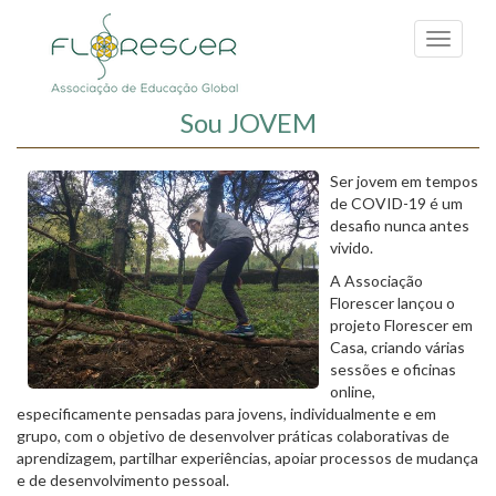
Passar
para
Toggle
o
navigati
conteúdo
principal
Sou JOVEM
Ser jovem em tempos
de COVID-19 é um
desafio nunca antes
vivido.
A Associação
Florescer lançou o
projeto Florescer em
Casa, criando várias
sessões e oficinas
online,
especificamente pensadas para jovens, individualmente e em
grupo, com o objetivo de desenvolver práticas colaborativas de
aprendizagem, partilhar experiências, apoiar processos de mudança
e de desenvolvimento pessoal.