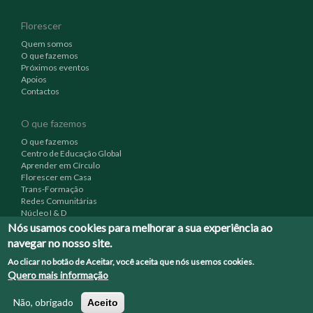
Florescer
Quem somos
O que fazemos
Próximos eventos
Apoios
Contactos
O que fazemos
O que fazemos
Centro de Educação Global
Aprender em Círculo
Florescer em Casa
Trans-Formação
Redes Comunitárias
Núcleo I & D
Nós usamos cookies para melhorar a sua experiência ao
navegar no nosso site.
Outras ligações
Ao clicar no botão de Aceitar, você aceita que nós usemos cookies.
Testemunhos
Quero mais informação
Videos
© 2012 - Florescer - Associação de Educação Global -
Não, obrigado
Aceito
info@florescer.pt