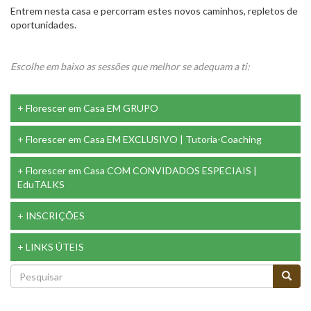
Entrem nesta casa e percorram estes novos caminhos, repletos de
oportunidades.
Escolhe em baixo as sessões que melhor se adequam a ti:
Florescer em Casa EM GRUPO
Florescer em Casa EM EXCLUSIVO | Tutoria-Coaching
Florescer em Casa COM CONVIDADOS ESPECIAIS |
EduTALKS
INSCRIÇÕES
LINKS ÚTEIS
Formulário
de
Pesquisar
pesquisa